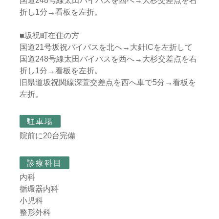
国道248号線太田バイパスを西へ→大杉交差点を右
折し1分→看板を左折。
■坂祝町在住の方
国道21号坂祝バイパスを北へ→大針ICを左折して
国道248号線太田バイパスを西へ→大杉交差点を右
折し1分→看板を左折。
旧県道坂祝関線深萱交差点を西へ車で5分→看板を
左折。
駐車場
院前に20台完備
診療科目
内科
循環器内科
小児科
整形外科