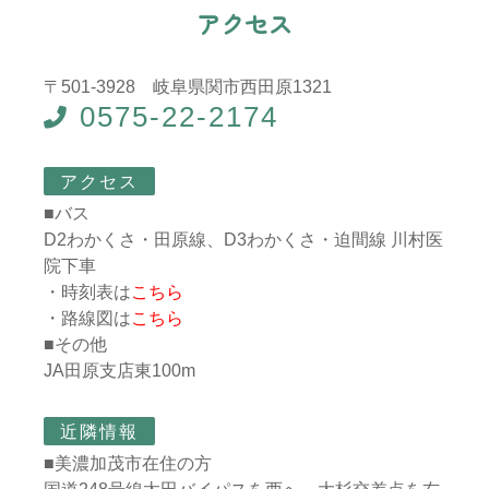
ア
ク
セ
ス
〒501-3928 岐阜県関市西田原1321
0575-22-2174
アクセス
■バス
D2わかくさ・田原線、D3わかくさ・迫間線 川村医
院下車
・時刻表は
こちら
・路線図は
こちら
■その他
JA田原支店東100m
近隣情報
■美濃加茂市在住の方