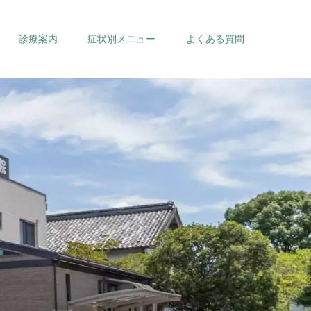
診療案内
症状別メニュー
よくある質問
内科
循環器内科
小児科
整形外科
訪問診療
健康診断・がん検診
予防接種（ワクチ
ン）