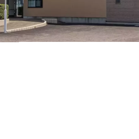
頭痛
腹痛
気管支喘息
花粉症
アトピー性皮膚炎
狭心症・心筋梗塞
脳卒中後遺症