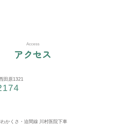
Access
ア
ク
セ
ス
西田原1321
2174
3わかくさ・迫間線 川村医院下車