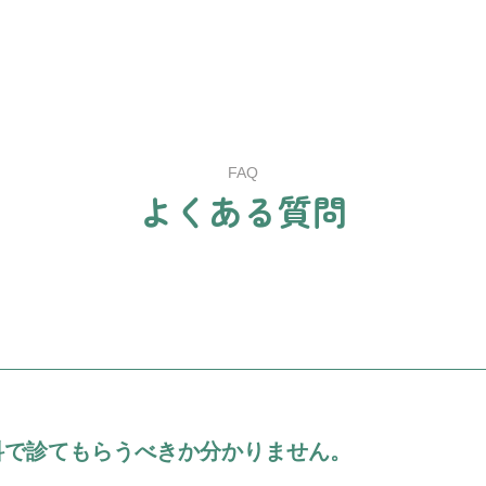
FAQ
よ
く
あ
る
質
問
科で診てもらうべきか分かりません。