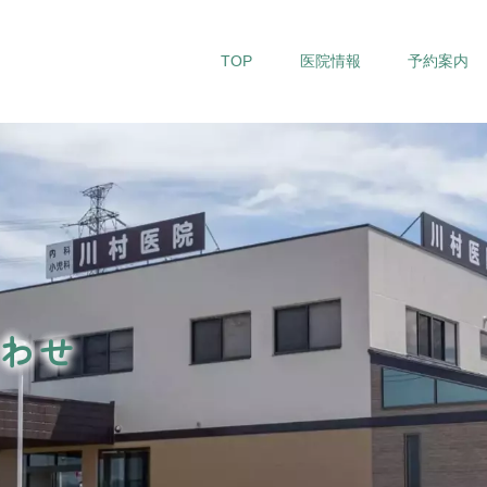
TOP
医院情報
予約案内
川村医院について
高血圧
初めての方へ
糖尿病
検査機器紹介
脂質異常症
院内設備紹介
睡眠時無呼吸症候群
肩の痛み
わせ
膝の痛み
腰の痛み
発熱・風邪
インフルエンザ・コロナ