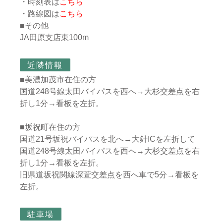
・時刻表は
こちら
・路線図は
こちら
■その他
JA田原支店東100m
近隣情報
■美濃加茂市在住の方
国道248号線太田バイパスを西へ→大杉交差点を右
折し1分→看板を左折。
■坂祝町在住の方
国道21号坂祝バイパスを北へ→大針ICを左折して
国道248号線太田バイパスを西へ→大杉交差点を右
折し1分→看板を左折。
旧県道坂祝関線深萱交差点を西へ車で5分→看板を
左折。
駐車場