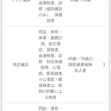
血液検査、診
察（個別健診
のみ）、保健
指導
問診、身長・
体重・腹囲計
測、血圧測
定、尿検査、
血液検査、診
40歳～74歳の
察、特定保健
特定健診
国民健康保険
1,0
指導、心電
加入者
図、眼底検査
※心電図・眼
底検査は、医
師の判断によ
る検査
問診、身長・