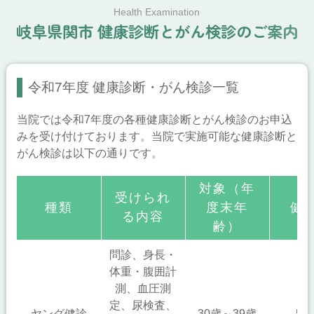
Health Examination
岐
阜
県
関
市
健
康
診
断
と
が
ん
検
診
の
ご
案
内
令和7年度 健康診断・がん検診一覧
当院では令和7年度の各種健康診断とがん検診のお申込
みを受け付けております。当院で実施可能な健康診断と
がん検診は以下の通りです。
対象（年
受けられ
種類
度末年
健
る内容
齢）
問診、身長・
体重・腹囲計
測、血圧測
定、尿検査、
ヤング健診
30歳～39歳
50