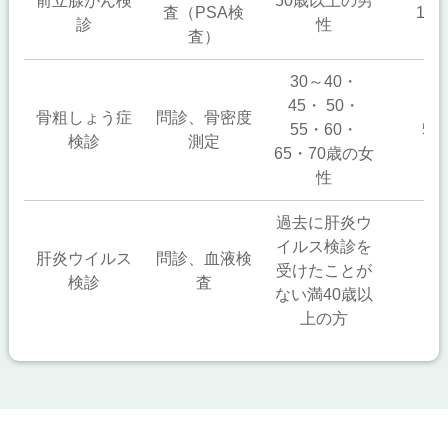
前立腺がん検
50歳以上の男
査（PSA検
1,0
診
性
査）
30～40・
45・ 50・
骨粗しょう症
問診、骨密度
55・60・
50
検診
測定
65・70歳の女
性
過去に肝炎ウ
イルス検診を
肝炎ウイルス
問診、血液検
受けたことが
無
検診
査
ない満40歳以
上の方