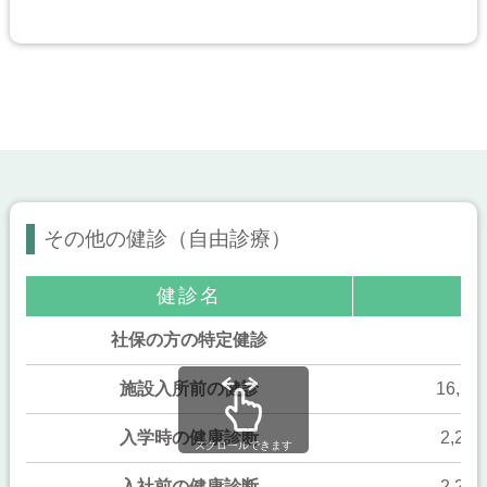
その他の健診（自由診療）
健診名
社保の方の特定健診
施設入所前の健診
16,5
入学時の健康診断
2,20
スクロールできます
入社前の健康診断
2,20