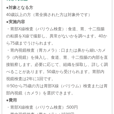
●
対象となる方
40歳以上の方（胃全摘された方は対象外です）
●
実施内容
・胃部X線検査（バリウム検査）: 食道、胃、十二指腸
の粘膜をX線で撮影し、異常がないかを調べます。40か
ら75歳までうけられます。
・胃内視鏡検査（胃カメラ）: 口または鼻から細いカメ
ラ（内視鏡）を挿入し、食道、胃、十二指腸の内部を直
接観察します。必要に応じて、組織を採取し、詳しく調
べることがあります。50歳から受けられます。胃部内
視鏡検査は2年に1回です。
※50から75歳の方は胃部X線（バリウム）検査または胃
部内視鏡（カメラ）を選択できます。
●
費用
・胃部X線検査（バリウム検査）:500円