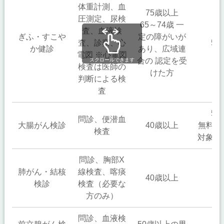
体重計測、血
75歳以上
圧測定、尿検
65～74歳 一
査、血液検
ぎふ・すこや
定の障がいが
査、診察、心
50
か健診
あり、広域連
電図 ※心電図
合の 認定を受
スクロールできます
検査は医師の
けた方
判断による検
査
50
問診、便潜血
大腸がん検診
40歳以上
無料ク
検査
対象者
問診、胸部X
肺がん・結核
線検査、喀痰
40歳以上
無
検診
検査（必要な
方のみ）
問診、血液検