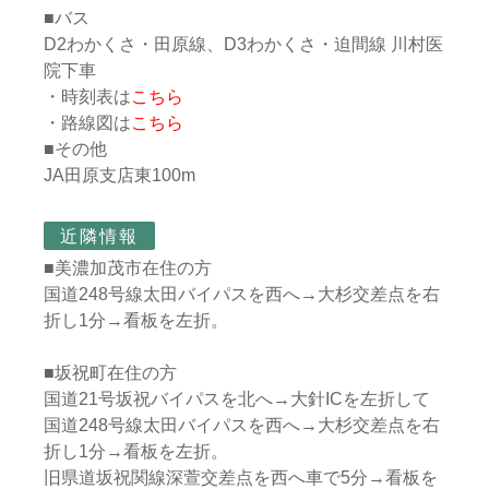
■バス
D2わかくさ・田原線、D3わかくさ・迫間線 川村医
院下車
・時刻表は
こちら
・路線図は
こちら
■その他
JA田原支店東100m
近隣情報
■美濃加茂市在住の方
国道248号線太田バイパスを西へ→大杉交差点を右
折し1分→看板を左折。
■坂祝町在住の方
国道21号坂祝バイパスを北へ→大針ICを左折して
国道248号線太田バイパスを西へ→大杉交差点を右
折し1分→看板を左折。
旧県道坂祝関線深萱交差点を西へ車で5分→看板を