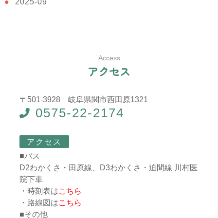
2025-09
Access
ア
ク
セ
ス
〒501-3928 岐阜県関市西田原1321
0575-22-2174
アクセス
■バス
D2わかくさ・田原線、D3わかくさ・迫間線 川村医
院下車
・時刻表は
こちら
・路線図は
こちら
■その他