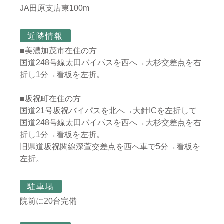
JA田原支店東100m
近隣情報
■美濃加茂市在住の方
国道248号線太田バイパスを西へ→大杉交差点を右
折し1分→看板を左折。
■坂祝町在住の方
国道21号坂祝バイパスを北へ→大針ICを左折して
国道248号線太田バイパスを西へ→大杉交差点を右
折し1分→看板を左折。
旧県道坂祝関線深萱交差点を西へ車で5分→看板を
左折。
駐車場
院前に20台完備